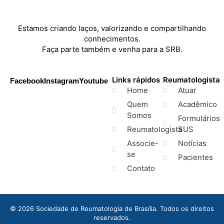
Estamos criando laços, valorizando e compartilhando
conhecimentos.
Faça parte também e venha para a SRB.
Links rápidos
Reumatologista
Facebook
Instagram
Youtube
Home
Atuar
Quem
Acadêmico
Somos
Formulários
Reumatologista
SUS
Associe-
Notícias
se
Pacientes
Contato
© 2026 Sociedade de Reumatologia de Brasília. Todos os direitos
reservados.