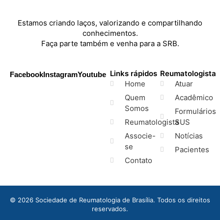
Estamos criando laços, valorizando e compartilhando
conhecimentos.
Faça parte também e venha para a SRB.
Links rápidos
Reumatologista
Facebook
Instagram
Youtube
Home
Atuar
Quem
Acadêmico
Somos
Formulários
Reumatologista
SUS
Associe-
Notícias
se
Pacientes
Contato
© 2026 Sociedade de Reumatologia de Brasília. Todos os direitos
reservados.