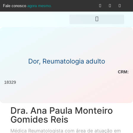
Fale conosco
agora mesmo.
Dor
,
Reumatologia adulto
CRM:
18329
Dra. Ana Paula Monteiro
Gomides Reis
Médica Reumatologista com área de atuação em