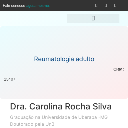
Fale conosco
agora mesmo.
Reumatologia adulto
CRM:
15407
Dra. Carolina Rocha Silva
Graduação na Universidade de Uberaba -MG
Doutorado pela UnB