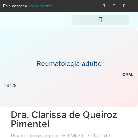
Fale conosco
agora mesmo.
Reumatologia adulto
CRM:
28479
Dra. Clarissa de Queiroz
Pimentel
Reumatologista pelo HCFMUSP e título de