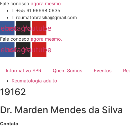
Ir
Fale conosco
agora mesmo.
para
+55 61 99668 0935
o
reumatobrasilia@gmail.com
conteúdo
cebook
Instagram
Youtube
Fale conosco
agora mesmo.
cebook
Instagram
Youtube
Informativo SBR
Quem Somos
Eventos
Re
Reumatologia adulto
19162
Dr. Marden Mendes da Silva
Contato