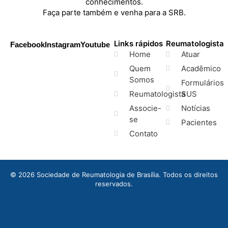
conhecimentos.
Faça parte também e venha para a SRB.
Links rápidos
Reumatologista
Facebook
Instagram
Youtube
Home
Atuar
Quem
Acadêmico
Somos
Formulários
Reumatologista
SUS
Associe-
Notícias
se
Pacientes
Contato
© 2026 Sociedade de Reumatologia de Brasília. Todos os direitos
reservados.