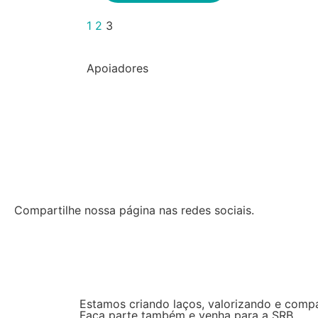
1
2
3
Apoiadores
Compartilhe nossa página nas redes sociais.
Estamos criando laços, valorizando e comp
Faça parte também e venha para a SRB.