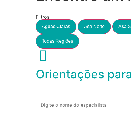
Filtros
Águas Claras
Asa Norte
Asa S
Todas Regiões
Orientações par