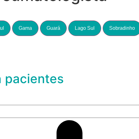
ul
Gama
Guará
Lago Sul
Sobradinho
a pacientes